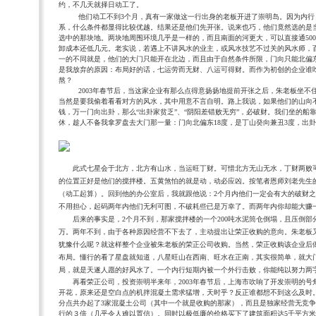
约，不几天就择日动工了。
他们动工不到
3
个月，真有一家做这一行出身的老板开进了崇明岛。因为内行
系，什么条件都显得比较优越。结果还是他们先开张。说来也巧，他们竟然选的是
选中的那块地。两块地周围环境几乎是一样的，而且南面的河更大，可以直接通
500
卸成本还低几元。老实说，若遇上不讲风水的业主，或风水技艺不过关的风水师，
一的不同就是，
他们的大门只能开在北边，而且由于自然条件所限，门向只能北偏
是我放弃的原因：布局好的话，七运劳而无财、八运可得财。而作为初创的企业谁
熬？
2003
年春节后，当这家企业有那么点得意扬扬地提前开张之后，朱老板坐不
当然是要我偷着看看对方的风水，其中用意不言自明。路上我说，如果他们的山向
钱，万一门向出卦，那么“出卦家贫乏”、“阴阳差错败无穷”，必破财。我们坐的船
休，趁人不备我拿罗盘去大门那一量：门向北偏东
18
度，是丁山癸向兼丑
3
度，出卦
此式七星会于北方，北方有山水，当运旺丁财。可惜北方无山无水，丁财两败可
的位置正好是他们的搅拌楼。五黄煞怕的就是动，动必应凶。按笔者恩
师刘老
先生
（动工起算）。回到他的办公室后，我就跟他说：
2
个月内他们一定会有大的破财之
不用担心，起码两年内他们无利可图，不破耗些已是万幸了。而两年内你却能大赚
后来的事实是，
2
个月不到，那家搅拌楼的一个
200
吨水泥筒仓倒塌，且压倒部
万。两年不到，由于各种原因经营不下去了，主动提出让荣正收购的意向。朱老板
犹豫什么呢？就这样整个企业被朱老板的荣正公司收购。当然，荣正收购该企业后
布局。懂行的看了星盘就知道，八星旺山在西南、旺水在正南，其实很简单，就大
局，就是天遂人愿的好风水了。一个内行短期内被一个外行击败，你能纯以努力两
再看荣正公司，投资崇明半来年，
2003
年春节后，上海市吹响了开发崇明的号
开花，原来还是空白点的机拌混凝土需求猛增，天时乎？反正谁都想不到这么及时
分点共办起了
3
家混凝土公司（其中一个就是收购的那家），而且是独家经营无竞争
行的３倍（几乎令人难以置信）。同时以极低廉的价格买下了建筑面积达
5
千平方米