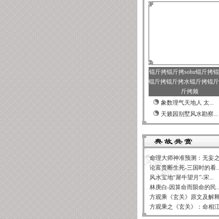
锟斤拷锟斤拷sohu锟斤拷
锟斤拷锟斤拷水锟斤拷锟斤
斤拷频
象数理气天地人 太...
天籁园别墅风水勘察...
命理大师神准预测：无妄之.
论富贵断生死-三国时的看..
风水宝地“犀牛望月”-宋...
林庚白-因算命而陨命的民..
方观乘《玄关》原文及解
方观乘之《玄关》：命相江.