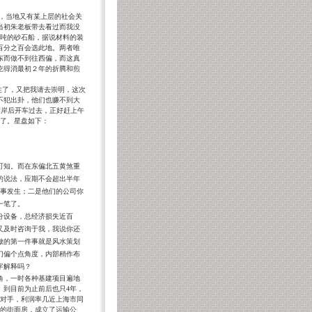
，当地又有某上层的社会关
当初朱老板带去看过而我没
吨的砂石船，据说材料的装
百分之百会选此地。两者唯
东而做不到往西偏，而这真
吃得消最初２年的折腾和煎
住了，又把我请去崇明，这次
不犯出卦，他们也赚不到大
靠岸后开车过去，正好赶上午
了。星盘如下：
知。而在东偏北五黄煞重
的说法，应期不会超出半年
事发生；二是他们的公司你
一笔了。
分设备，总经济损失近百
又及时咨询于我，我说你还
做的第一件事就是风水策划
门偏个点角度，内部稍作布
字解释吗？
角，一时各种基建项目遍地
。到目前为止前后也只
4
年，
对手，利润率几近上海市同
的街面房，成立了运输公