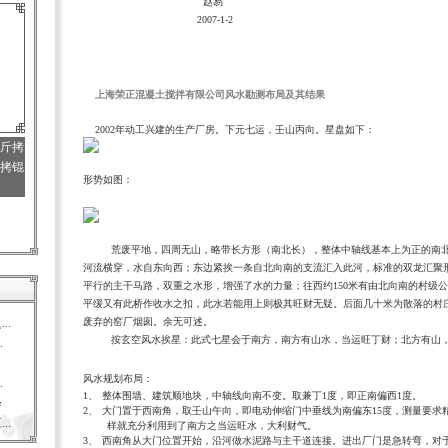
赵易
2007-1-2
上海起名
|
起名
|
上海风水
|
风水
|
取名
|
上海酿名
|
上海命名
|
杭州风水
|
苏州风水案例中国风水大师赵易
上海荣正混凝土搅拌有限公司风水勘测布局及其结果
2002
年动工兴建的生产厂房。下元七运，壬山丙向。星盘如下：
锟斤拷
拷锟
形势如图：
荒废平地，四周无山，略带长方形（南北长），整体中轴线基本上为正的南
河流横穿，水自东向西；东边紧挨一条自北向南的支流汇入此河，标准的双龙汇聚
平行的主干马路，双重之水形，增强了水的力量；往西约
150
米有由北向南的村级公
平缓又有此桥作收水之扣，此水若能用上则极其旺财无疑。后面几十米为散落的村
..
废弃的窑厂烟囱。余无可述。
按玄空风水挨星：此式七星会于南方，南方有山水，当运旺丁财；北方有山
.
起名
公司起名
杭州风水
风水规划布局：
.
1、
整体围墙、建筑顺地块，中轴线向南不变。取兼丁
1
度，即正南偏西
1
度。
释
2、
大门置于西南角，取壬山午向，即电动伸缩门中垂线为南偏东
15
度，测量要求
..
样就充分利用到了南方之当运旺水，大利财气。
3、
西南角从大门位置开始，沿河做水泥路与主干道连接。进出厂门是急转弯，对