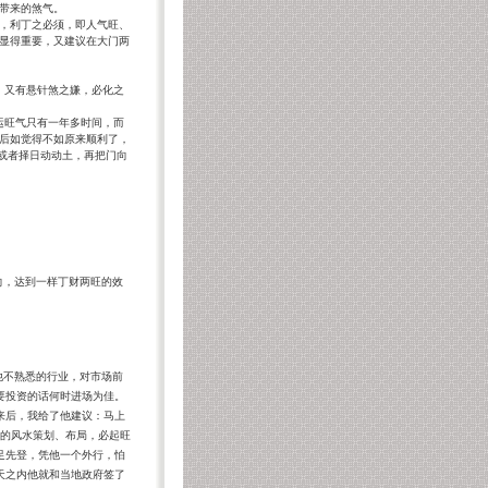
带来的煞气。
，利丁之必须，即人气旺、
显得重要，又建议在大门两
，又有悬针煞之嫌，必化之
运旺气只有一年多时间，而
后如觉得不如原来顺利了，
或者择日动动土，再把门向
向，达到一样丁财两旺的效
他不熟悉的行业，对市场前
要投资的话何时进场为佳。
来后，我给了他建议：马上
的风水策划、布局，必起旺
足先登，凭他一个外行，怕
天之内他就和当地政府签了