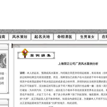
上海荣正公司厂房风水案例分析
说明
：本人的起名、预测或风水案例
，均经顾主同意并经得起检验，有名有姓（但
详细
的过程和结果交代得清清楚楚。而且，我希望自己的客户在今后的若干年中有比较
内容
得其中也有我赵易给予风水指定起的或多或少的作用，所得到的比当初所花费的那
流程
所以不可能多写，没法验证的写那么多干吗？网友不说同行也会嘴一撇：造假！因
行诸如：为丰田汽车、汇丰银行，或自造几个根本不存在的某某世界名企业起名、
里也不免窃笑，才起了几个名、看了多少风水啊？除了到处复制、编造案例，既没
的“大师”，反正我赵某人是不敢恭维的。知道业内虚假泛滥，为避嫌本人不得不引
点正是我赵易有别于其他很多“大师”的地方，特此说明。