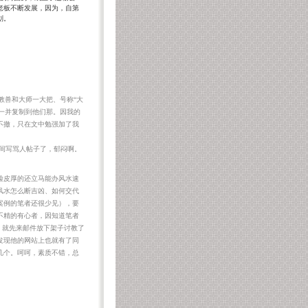
老板不断发展，因为，自第
划。
兽和大师一大把、号称“大
一并复制到他们那。因我的
不撤，只在文中勉强加了我
我赵易又得抽时间写骂人帖子了，郁闷啊。
上海风水
风
脸皮厚的还立马能办风水速
风水怎么断吉凶、如何交代
案例的笔者还很少见），要
不精的有心者，因知道笔者
，就先来邮件放下架子讨教了
发现他的网站上也就有了同
几个。呵呵，素质不错，总