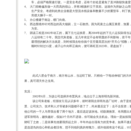
车，必须严格限速行驶。一是安全考虑，还有个好处是避免了直冲路较快速度
4、
大门前略偏东做一大而高的假山，并将
3
根旗杆立于其前。这就作为所缺之山用
生产安全。考虑到此类企业都是大型流水线设备和数量不少的重型车，利丁犹
旁摆大狮子一对。
5、
办公楼建于南边，楼门向南。
6、
西边围墙外针对西边的高大烟囱，立一石敢挡。因为死衰之山属五黄星，煞重
为安。
7、
因该工程是
2002
年动工的，属下元七运挨星，离
2004
年起的下元八运实际得当
八运却有二十年。我交代朱老板，近几年肯定不会有明显的不利影响，若干年
最理想的解决方法就是，到时候我去给你搞个玄空最高层次的“开天心”招数；
顺时针转过
15
度，成子山午向即正南向，便可再旺至
2023
年。星盘如下：
此式八星会于南方，南方有山水，当运旺丁财。只稍动一下电动伸缩门的方
果，真可谓天作之佳局。
实况：
2002
年
6
月，为该公司选择并布置风水，地点位于上海崇明岛新河镇。
该公司朱老板，经朋友引见认识多年，彼时请我去崇明岛选厂址时，由于是
景、公司实力、技术和人才等诸多问题都不甚了了，尚未最后定下：去不去投资；
他公司的一干人马带我去看了两个地方，最后选定该块地。经勘测推算、布局图出
进军崇明岛，越快越好，假如
3
个月内不进场，你可能会失去机会。理由一是如按我
财旺丁之效，二是依事先他要我所起之卦，半年内会出现有力的竞争者。如果不捷
是连进岛的信心和机会都没有。想不到他到真的有魄力，或许他就有这个机运，
10