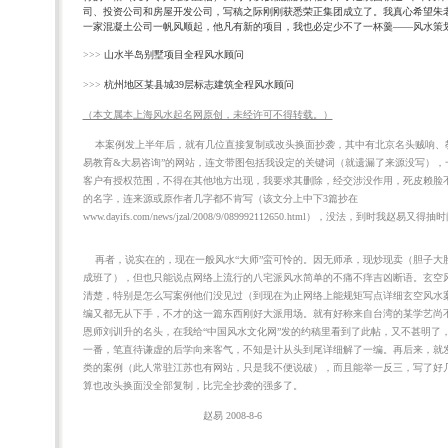
司、投资公司和房屋开发公司，写稿之际刚刚获悉荣正集团成立了。我真心希望朱
一家混凝土公司一帆风顺起，他凡有新的项目，我也必定少不了一杯羹——风水策
>>>
山水半岛别墅项目全程风水顾问
>>>
杭州地区某县城39层标志建筑全程风水顾问
（本文属本
上海风水起名网
原创，未经许可不得转载。）
本案例发上半年后，就有几位直接复制或改头换面抄袭，其中有北京名头贼响、教
易教育&大易咨询”的网站，连文带图包括我设定的关键词（就遗漏了来源没写），
客户有授权范围，不得在其他地方出现，我要求其删除，经交涉没作用，死皮赖脸
的名字，连来源或原作者几字都不肯写（该文分上中下3篇抄在
www.dayifs.com/news/jzal/2008/9/089992112650.html），没法，到时
水
上海起名
起名
公司起名
杭州
再者，说实在的，现在一般风水“大师”蛮可怜的。因无师承，现炒现卖（胆子大
成班了），但也只能说点网络上流行的八宅派风水简单的不痛不痒吉凶断语。玄空
清楚，特别是怎么写案例他们没见过（到现在为止网络上能规矩写点详细玄空风水
编又都无从下手，不才的这一篇东西刚好大派用场。就有好称来自台湾的某学艺尚
恩师刘训升的名头，在我给“中国风水文化网”发的约稿里看到了此帖，又不甚明了
一番，笔直待谦虚的后学向来客气，不知是计从头到尾详细解了一编。再后来，就
类的案例（此人常驻江苏也有网站，只是我不便说破），而且能举一反三，写了好
算也改头换面没全部复制，比完全抄袭的强多了。
赵易 2008-8-6