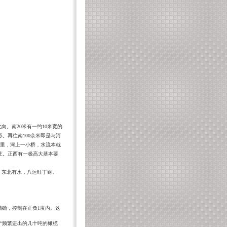
北向。南
20
米有一约
10
米宽的
形。再往南
100
余米即是与河
里，河上一小桥，水流本就
庄。正西有一极高大基本要
，东北有水，八运旺丁财。
上海风水
风水
上海起名
精确，控制在正负
1
度内。这
于频繁进出的几十吨的橄榄