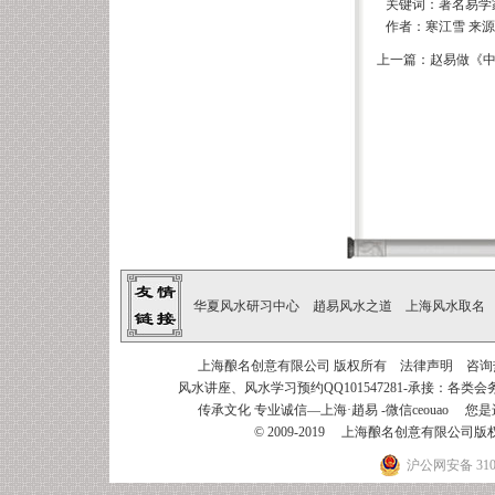
关键词：著名易学
作者：寒江雪 来源：上
上一篇：
赵易做《中
华夏风水研习中心
趙易风水之道
上海风水取名
上海酿名创意有限公司
版权所有
法律声明
咨询热线
风水讲座、风水学习预约QQ101547281-承接：
各类会
传承文化 专业诚信—上海·趙易
-微信ceouao 您是
© 2009-2019 上海酿名创意有限公
沪公网安备 3101