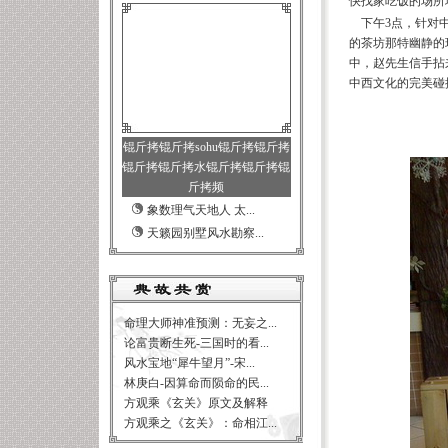
快找家吃饭的场所
下午3点，针对中
的茶坊那特幽静的
中，赵先生信手拈
中西文化的完美碰
寒
2008-
锟斤拷锟斤拷sohu锟斤拷锟斤拷
锟斤拷锟斤拷水锟斤拷锟斤拷锟
斤拷频
象数理气天地人 太...
天籁园别墅风水勘察...
命理大师神准预测：无妄之...
论富贵断生死-三国时的看...
风水宝地“犀牛望月”-宋...
林庚白-因算命而陨命的民...
方观乘《玄关》原文及解释
方观乘之《玄关》：命相江...