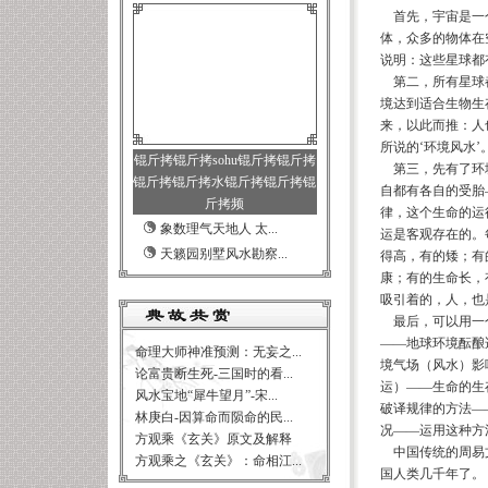
首先，宇宙是一个
体，众多的物体在
说明：这些星球都
第二，所有星球都
境达到适合生物生
来，以此而推：人
所说的‘环境风水
锟斤拷锟斤拷sohu锟斤拷锟斤拷
第三，先有了环境
锟斤拷锟斤拷水锟斤拷锟斤拷锟
自都有各自的受胎
斤拷频
律，这个生命的运
象数理气天地人 太...
运是客观存在的。
天籁园别墅风水勘察...
得高，有的矮；有
康；有的生命长，
吸引着的，人，也
最后，可以用一个
——地球环境酝酿
命理大师神准预测：无妄之...
境气场（风水）影
论富贵断生死-三国时的看...
运）——生命的生
风水宝地“犀牛望月”-宋...
破译规律的方法—
林庚白-因算命而陨命的民...
况——运用这种方
方观乘《玄关》原文及解释
中国传统的周易文
方观乘之《玄关》：命相江...
国人类几千年了。