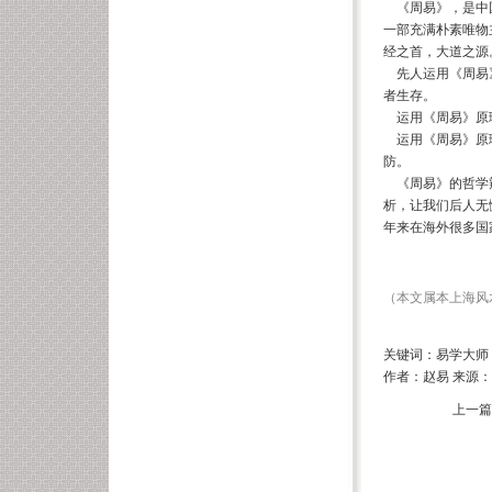
《周易》，是中国
一部充满朴素唯物
经之首，大道之源
先人运用《周易》
者生存。
运用《周易》原理
运用《周易》原理
防。
《周易》的哲学辩
析，让我们后人无
年来在海外很多国
赵易
（本文属本
上海风
关键词：易学大师 
作者：赵易 来源：上海
上一篇