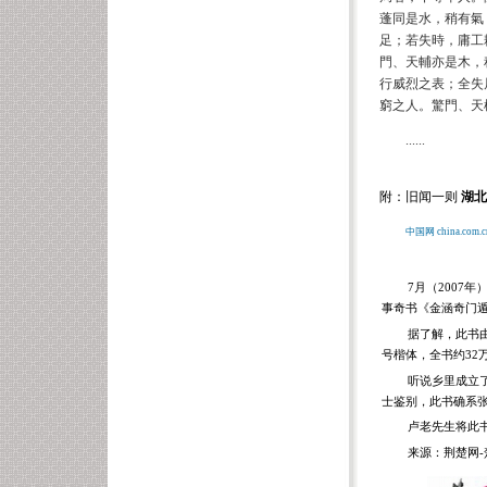
蓬同是水，稍有氣
足；若失時，庸工
門、天輔亦是木，
行威烈之表；全失
窮之人。驚門、天
......
附：旧闻一则
湖北
中国网
china.com.c
7
月（2007
事奇书《金涵奇门
据了解，此书
号楷体，全书约
32
听说乡里成立
士鉴别，此书确系
卢老先生将此
来源：荆楚网
-