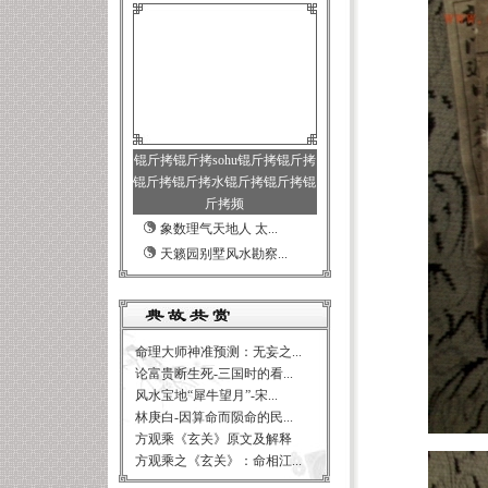
锟斤拷锟斤拷sohu锟斤拷锟斤拷
锟斤拷锟斤拷水锟斤拷锟斤拷锟
斤拷频
象数理气天地人 太...
天籁园别墅风水勘察...
命理大师神准预测：无妄之...
论富贵断生死-三国时的看...
风水宝地“犀牛望月”-宋...
林庚白-因算命而陨命的民...
方观乘《玄关》原文及解释
方观乘之《玄关》：命相江...