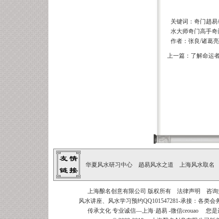
关键词：奇门趙易
水大师奇门高手奇
作者：张良/诸葛亮 来
上一篇：
了解命运者
华夏风水研习中心
趙易风水之道
上海风水取名
上海酿名创意有限公司
版权所有
法律声明
咨询热线
风水讲座、风水学习预约QQ101547281-承接：
各类会
传承文化 专业诚信—上海·趙易
-微信ceouao 您是