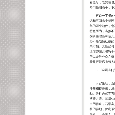
着边际，老实说也
奇门预测高手，不
再说一下书的
记和三国志中都没
年的两个朝代，也
特色而为，当然不
编辑整理当可信几
必不是随便杜撰的
未可知。无论如何
缘而密藏此书数十
所以误导公众之嫌
看是否能遇有缘人
（
《金函奇门
......
財官生旺，蓋
沖旺相得奇儀，威
勳。天柱合
式直言
曹董之流。蓬星位
生門得奇，石
崇富
杜門得地，保密軍
局者，下等平
人。