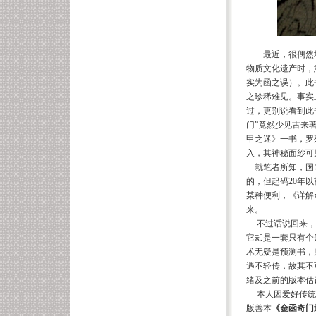
最近，很偶然
物质文化遗产时，
实为函之误）。此
之珍稀难见。事实
过，更别说看到此
门”竟然少见古来
甲之迷》一书，罗
入，其神秘面纱可
就笔者所知，国内
的，但起码20年
某种便利，《详解
来。
不过话说回来，
它却是一套只有个
术无疑是预测书，
遇不轻传，故其不
绪及之前的版本估
本人因爱好传统
版善本
《金函奇门