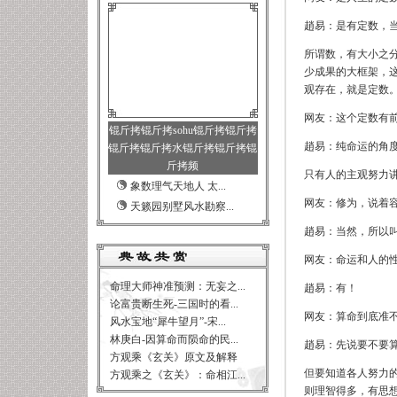
趙易：是有定数，
所谓数，有大小之
少成果的大框架，
观存在，就是定数
网友：这个定数有
锟斤拷锟斤拷sohu锟斤拷锟斤拷
趙易：纯命运的角
锟斤拷锟斤拷水锟斤拷锟斤拷锟
斤拷频
只有人的主观努力
象数理气天地人 太...
网友：修为，说着
天籁园别墅风水勘察...
趙易：当然，所以
网友：命运和人的
命理大师神准预测：无妄之...
趙易：有！
论富贵断生死-三国时的看...
网友：算命到底准
风水宝地“犀牛望月”-宋...
林庚白-因算命而陨命的民...
趙易：先说要不要
方观乘《玄关》原文及解释
但要知道各人努力
方观乘之《玄关》：命相江...
则理智得多，有思