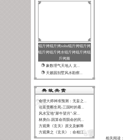
锟斤拷锟斤拷sohu锟斤拷锟斤拷
锟斤拷锟斤拷水锟斤拷锟斤拷锟
斤拷频
象数理气天地人 太...
天籁园别墅风水勘察...
命理大师神准预测：无妄之...
论富贵断生死-三国时的看...
风水宝地“犀牛望月”-宋...
林庚白-因算命而陨命的民...
方观乘《玄关》原文及解释
寒江雪2
方观乘之《玄关》：命相江...
相关阅读：